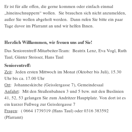
Er ist für alle offen, die gerne kommen oder einfach einmal
„hineinschnuppern“ wollen. Sie brauchen sich nicht anzumelden,
außer Sie wollen abgeholt werden. Dann rufen Sie bitte ein paar
Tage davor im Pfarramt an und wir helfen Ihnen.
Herzlich Willkommen, wir freuen uns auf Sie!
Das Seniorentreff-Mitarbeiter-Team: Beatrix Lenz, Eva Vogl, Ruth
Taul, Günter Stoisser, Hans Taul
Seniorentreff:
Zeit
: Jeden ersten Mittwoch im Monat (Oktober bis Juli), 15.30
Uhr bis ca. 17.00 Uhr
Ort
: Johanneskirche (Geisslergasse 7), Gemeindesaal
Anfahrt
: Mit den Straßenbahnen 3 und 5 bzw. mit den Buslinien
41, 52, 53 gelangen Sie zum Andritzer Hauptplatz. Von dort ist es
ein kurzer Fußweg zur Geisslergasse 7
Fragen
: ( 0664 1739319 (Hans Taul) oder 0316 383592
(Pfarramt)