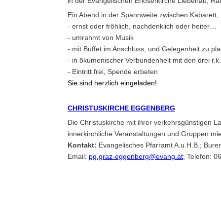
in der Evangelischen Erlöserkirche Liebenau, Ra
Ein Abend in der Spannweite zwischen Kabarett, 
- ernst oder fröhlich, nachdenklich oder heiter…
- umrahmt von Musik
- mit Buffet im Anschluss, und Gelegenheit zu p
- in ökumenischer Verbundenheit mit den drei r
- Eintritt frei, Spende erbeten
Sie sind herzlich eingeladen!
CHRISTUSKIRCHE EGGENBERG
Die Christuskirche mit ihrer verkehrsgünstigen L
innerkirchliche Veranstaltungen und Gruppen mie
Kontakt:
Evangelisches Pfarramt A.u.H.B.; Bure
Email:
pg.graz-eggenberg@evang.at
; Telefon: 