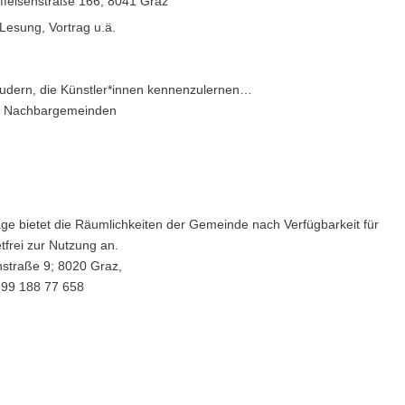
iffeisenstraße 166, 8041 Graz
Lesung, Vortrag u.ä.
laudern, die Künstler*innen kennenzulernen…
.k. Nachbargemeinden
age bietet die Räumlichkeiten der Gemeinde nach Verfügbarkeit für
tfrei zur Nutzung an.
nstraße 9; 8020 Graz,
0699 188 77 658