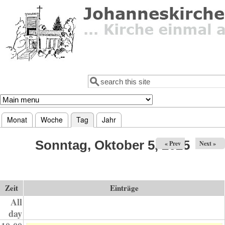
Direkt zum Inhalt
Suche
Suchformular
Monat
Woche
Tag
(aktiver Reiter)
Jahr
Haupt-Reiter
Sonntag, Oktober 5, 2025
« Prev
Next »
Zeit
Einträge
All
day