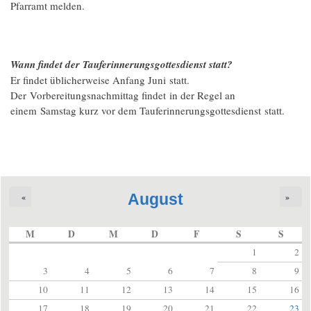
Pfarramt melden.
Wann findet der Tauferinnerungsgottesdienst statt?
Er findet üblicherweise Anfang Juni statt.
Der Vorbereitungsnachmittag findet in der Regel an
einem Samstag kurz vor dem Tauferinnerungsgottesdienst statt.
August
«
»
M
D
M
D
F
S
S
1
2
3
4
5
6
7
8
9
10
11
12
13
14
15
16
17
18
19
20
21
22
23