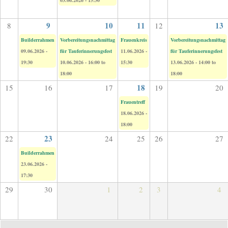
03.06.2026 - 15:30
9
10
11
13
8
12
Builderrahmen
Vorbereitungsnachmittag
Frauenkreis
Vorbereitungsnachmittag
09.06.2026 -
für Tauferinnerungsfest
11.06.2026 -
für Tauferinnerungsfest
19:30
10.06.2026 -
16:00
to
15:30
13.06.2026 -
14:00
to
18:00
18:00
18
15
16
17
19
20
Frauentreff
18.06.2026 -
18:00
23
22
24
25
26
27
Builderrahmen
23.06.2026 -
17:30
29
30
1
2
3
4