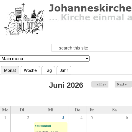
Direkt zum Inhalt
Suche
Suchformular
Monat
(aktiver Reiter)
Woche
Tag
Jahr
Haupt-Reiter
Juni 2026
« Prev
Next »
Mo
Di
Mi
Do
Fr
Sa
3
1
2
4
5
6
Seniorentreff