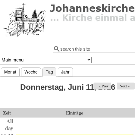
Direkt zum Inhalt
Suche
Suchformular
Monat
Woche
Tag
(aktiver Reiter)
Jahr
Haupt-Reiter
Donnerstag, Juni 11, 2026
« Prev
Next »
Zeit
Einträge
All
day