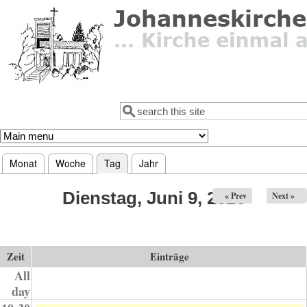
Direkt zum Inhalt
Suche
Suchformular
Monat
Woche
Tag
(aktiver Reiter)
Jahr
Haupt-Reiter
Dienstag, Juni 9, 2026
« Prev
Next »
Zeit
Einträge
All
day