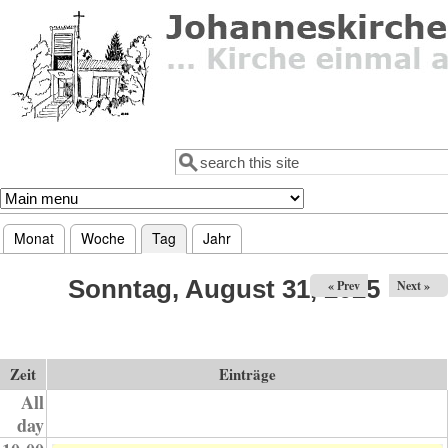
Direkt zum Inhalt
Suche
Suchformular
Monat
Woche
Tag
(aktiver Reiter)
Jahr
Haupt-Reiter
Sonntag, August 31, 2025
« Prev
Next »
Zeit
Einträge
All
day