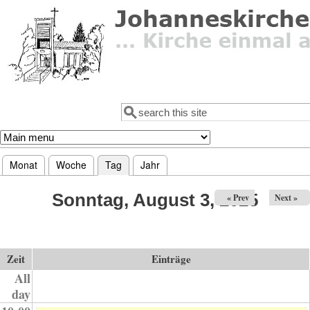
Direkt zum Inhalt
Suche
Suchformular
Monat
Woche
Tag
(aktiver Reiter)
Jahr
Haupt-Reiter
Sonntag, August 3, 2025
« Prev
Next »
Zeit
Einträge
All
day