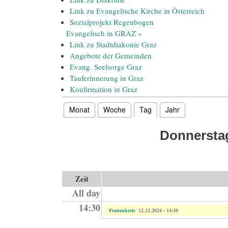
Link zu Evangelische Kirche in Österreich
Sozialprojekt Regenbogen
Evangelisch in GRAZ
»
Link zu Stadtdiakonie Graz
Angebote der Gemeinden
Evang. Seelsorge Graz
Tauferinnerung in Graz
Konfirmation in Graz
Monat
Woche
Tag
(aktiver Reiter)
Jahr
Haupt-Reiter
Donnerstag
Zeit
All day
14:30
Frauenkreis
12.12.2024 - 14:30