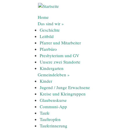
Direkt zum Inhalt
Home
Das sind wir
»
Geschichte
Leitbild
Pfarrer und Mitarbeiter
Pfarrbüro
Presbyterium und GV
Unsere zwei Standorte
Kindergarten
Gemeindeleben
»
Kinder
Jugend / Junge Erwachsene
Kreise und Kleingruppen
Glaubenskurse
Communi-App
Taufe
Tauftropfen
Tauferinnerung