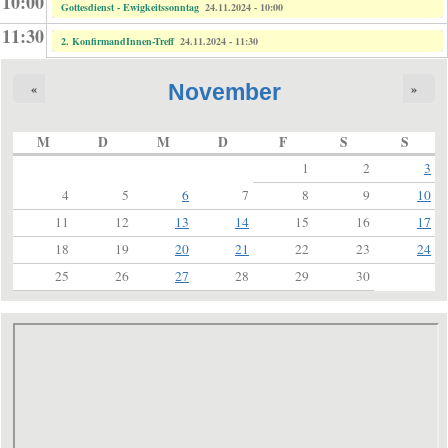
10:00
Gottesdienst - Ewigkeitssonntag
24.11.2024 - 10:00
11:30
2. KonfirmandInnen-Treff
24.11.2024 - 11:30
November
«
»
M
D
M
D
F
S
S
1
2
3
4
5
6
7
8
9
10
11
12
13
14
15
16
17
18
19
20
21
22
23
24
25
26
27
28
29
30