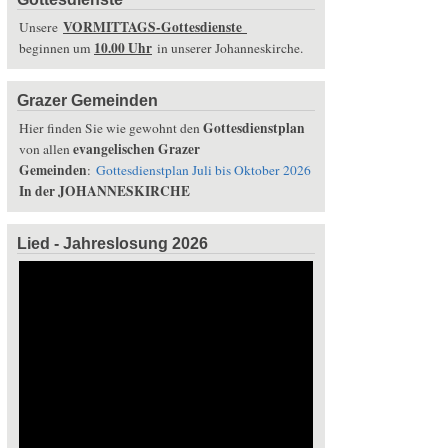
VORMITTAGS-Gottesdienste
Unsere
10.00 Uhr
beginnen um
in unserer Johanneskirche.
Grazer Gemeinden
Gottesdienstplan
Hier finden Sie wie gewohnt den
evangelischen Grazer
von allen
Gemeinden
:
Gottesdienstplan Juli bis Oktober 2026
In der JOHANNESKIRCHE
Lied - Jahreslosung 2026