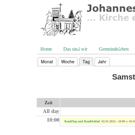
Direkt zum Inhalt
Home
Das sind wir
Gemeindeleben
Monat
Woche
Tag
(aktiver Reiter)
Jahr
Haupt-Reiter
Samst
Zeit
All day
10:00
KonfiTag und KonfiSchlaf
02.03.2024 - 10:00
to
03.0